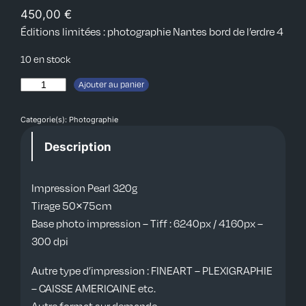
450,00
€
Éditions limitées : photographie Nantes bord de l’erdre 4
10 en stock
q
Ajouter au panier
u
a
Categorie(s):
Photographie
n
Description
t
i
Impression Pearl 320g
t
Tirage 50×75cm
é
Base photo impression – Tiff : 6240px / 4160px –
d
300 dpi
e
N
Autre type d’impression : FINEART – PLEXIGRAPHIE
a
– CAISSE AMERICAINE etc.
n