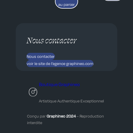
initial
actuel
au panier
était :
est :
550,00 €.
500,00 €.
Nous contacter
Nous contacter
voir le site de l’agence graphineo.com
Boutique Graphineo
Artistique Authentique Exceptionnel
Conçu par
Graphineo 2024
– Reproduction
interdite