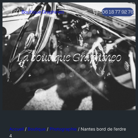
Boutique Graphineo
06 18 77 92 76
La boutique Graphineo
Accueil
/
Boutique
/
Photographie
/ Nantes bord de l’erdre
4