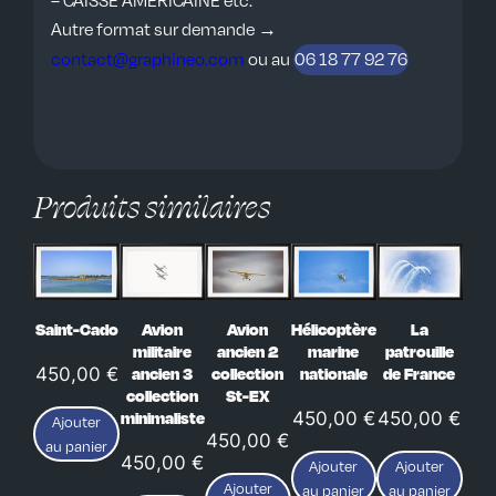
– CAISSE AMERICAINE etc.
l
Autre format sur demande →
d
contact@graphineo.com
ou au
06 18 77 92 76
e
s
t
a
d
Produits similaires
o
r
n
e
Saint-Cado
Avion
Avion
Hélicoptère
La
s
militaire
ancien 2
marine
patrouille
d
450,00
€
ancien 3
collection
nationale
de France
e
collection
St-EX
450,00
€
450,00
€
minimaliste
B
Ajouter
450,00
€
au panier
e
450,00
€
Ajouter
Ajouter
l
Ajouter
au panier
au panier