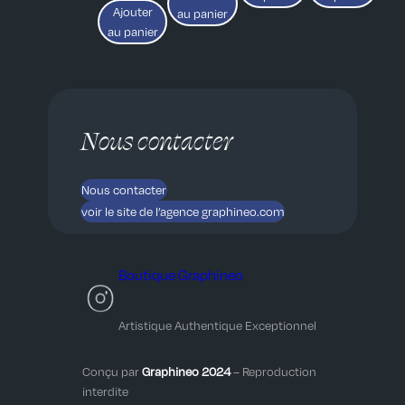
o
Ajouter
au panier
n
au panier
2
Nous contacter
Nous contacter
voir le site de l’agence graphineo.com
Boutique Graphineo
Artistique Authentique Exceptionnel
Conçu par
Graphineo 2024
– Reproduction
interdite