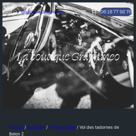
Boutique Graphineo
06 18 77 92 76
La boutique Graphineo
Accueil
/
Boutique
/
Photographie
/ Vol des tadornes de
Belon 2